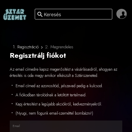
search
1. Regisztráció
2. Megrendeles
Regisztrálj fiókot
Az email címedre kapsz megerősítést a vásárlásaidról, ahogyan az
értesítés is oda megy amikor elkészült a Sztárüzeneted.
Email címed az azonosítód, jelszavad pedig a kulcsod.
A fiókodban tárolódnak a letöltött tartalmaid.
Kapj értesítést a legújabb akciókról, kedvezményekről.
(Nyugi, nem fogunk email-szeméttel bombázni!)
Email