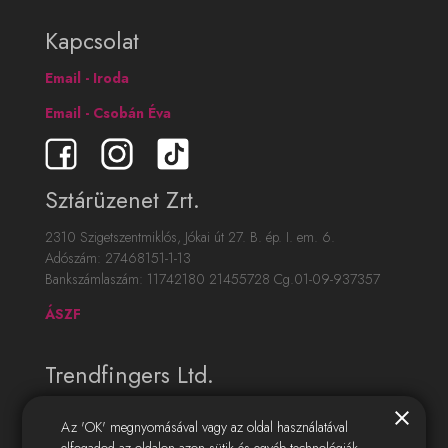
Kapcsolat
Email - Iroda
Email - Csobán Éva
Sztárüzenet Zrt.
2310 Szigetszentmiklós, Jókai út 27. B. ép. I. em. 6.
Adószám: 27468151-1-13
Bankszámlaszám: 11742180 21455728 Cg.01-09-937357
ÁSZF
Trendfingers Ltd.
12786857 - Winchester, United Kingdom,
close
Az 'OK' megnyomásával vagy az oldal használatával
Unit 53 Basepoint Business Centre,