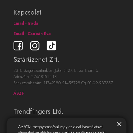
Kapcsolat
Email - Iroda
Email - Csobán Éva
Sztárüzenet Zrt.
2310 Szigetszentmiklós, Jókai út 27. B. ép. I. em. 6.
Adószám: 27468151-1-13
Bankszámlaszám: 11742180 21455728 Cg.01-09-937357
ÁSZF
Trendfingers Ltd.
12786857 - Winchester, United Kingdom,
close
Az 'OK' megnyomásával vagy az oldal használatával
Unit 53 Basepoint Business Centre,