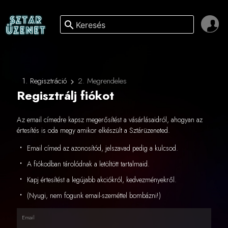
search
1. Regisztráció
2. Megrendeles
Regisztrálj fiókot
Az email címedre kapsz megerősítést a vásárlásaidról, ahogyan az
értesítés is oda megy amikor elkészült a Sztárüzeneted.
Email címed az azonosítód, jelszavad pedig a kulcsod.
A fiókodban tárolódnak a letöltött tartalmaid.
Kapj értesítést a legújabb akciókról, kedvezményekről.
(Nyugi, nem fogunk email-szeméttel bombázni!)
Email