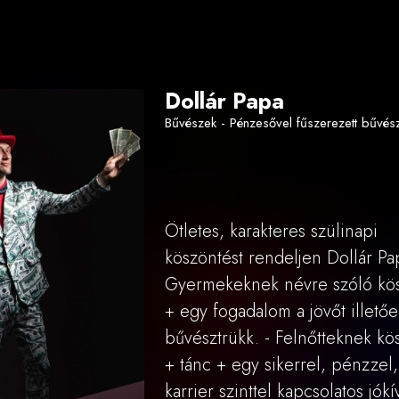
Dollár Papa
Bűvészek - Pénzesővel fűszerezett bűvé
Ötletes, karakteres szülinapi
köszöntést rendeljen Dollár Pap
Gyermekeknek névre szóló kö
+ egy fogadalom a jövőt illető
bűvésztrükk. - Felnőtteknek kö
+ tánc + egy sikerrel, pénzzel,
karrier szinttel kapcsolatos jók