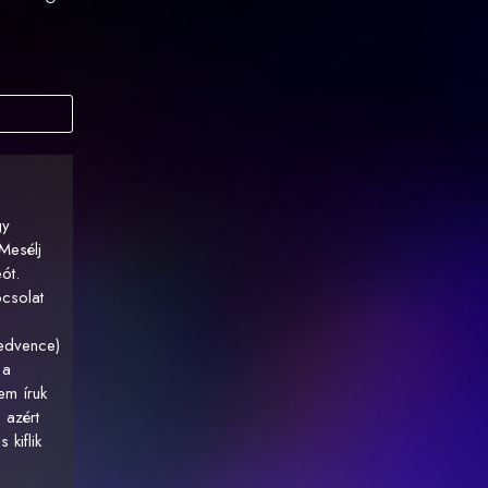
gy
Mesélj
ót.
csolat
kedvence)
 a
em íruk
 azért
kiflik