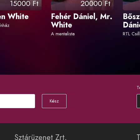
15000 Ft
20000 Ft
n White
Fehér Dániel, Mr.
Bős
White
Dáni
ínház
A mentalista
RTL Csill
T
Kész
Sztárüzenet Zrt.
T