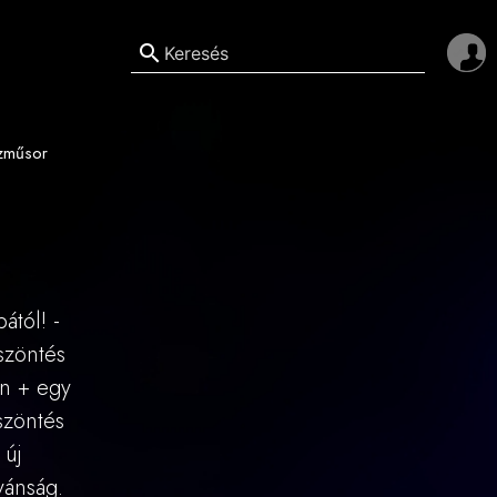
search
szműsor
ától! -
szöntés
en + egy
szöntés
 új
ívánság.