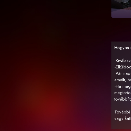
Hogyan 
-Kiválasz
-Elküldö
-Pár nap
emailt, h
-Ha mag
megtarto
továbbít
További r
vagy katt