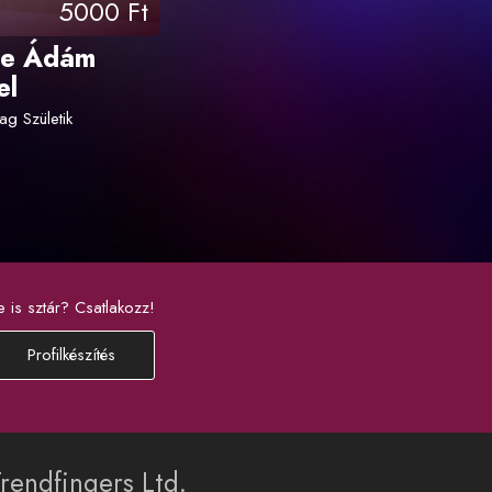
5000 Ft
ze Ádám
el
ag Születik
e is sztár? Csatlakozz!
Profilkészítés
rendfingers Ltd.