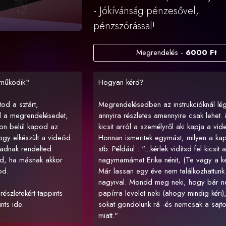
- Jókívánság pénzesővel,
pénzszórással!
Megrendelés -
6000 Ft
működik?
Hogyan kérd?
tod a sztárt,
Megrendelésedben az instrukcióknál lé
d a megrendelésedet,
annyira részletes amennyire csak lehet. 
on belül kapod az
kicsit arról a személyről aki kapja a vide
ogy elkészült a videód.
Honnan ismeritek egymást, milyen a kap
adnak rendelted
stb. Például : "...kérlek vidítsd fel kicsit a
d, ha másnak akkor
nagymamámat Erika nénit, (Te vagy a 
od.
Már lassan egy éve nem találkozhattunk
nagyival. Mondd meg neki, hogy bár n
észletekért tappints
papírra levelet neki (ahogy mindig kéri),
ints ide.
sokat gondolunk rá -és nemcsak a sajtos 
miatt."