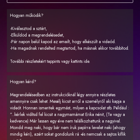
Hogyan működik?
-Kiválasztod a sztárt,
-Elküldöd a megrendelésedet,
-Pár napon belül kapod az emailt, hogy elkészült a videód.
-Ha magadnak rendelted megtartod, ha másnak akkor továbbítod.
További részletekért tappints vagy kattints ide.
Hogyan kérd?
Megrendelésedben az instrukcióknál légy annyira részletes
amennyire csak lehet. Mesélj kicsit arról a személyről aki kapja a
videót. Honnan ismeritek egymást, milyen a kapcsolat stb. Például :
"...kérlek vidítsd fel kicsit a nagymamámat Erika nénit, (Te vagy a
kedvence) Már lassan egy éve nem találkozhattunk a nagyival.
Mondd meg neki, hogy bár nem íruk papírra levelet neki (ahogy
mindig kéri), azért sokat gondolunk rá -és nemcsak a sajtos kiflik