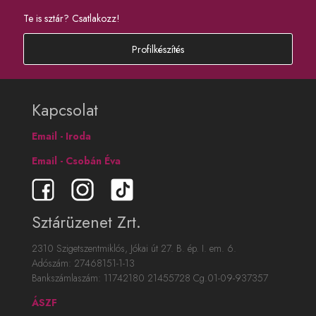
Te is sztár? Csatlakozz!
Profilkészítés
Kapcsolat
Email - Iroda
Email - Csobán Éva
Sztárüzenet Zrt.
2310 Szigetszentmiklós, Jókai út 27. B. ép. I. em. 6.
Adószám: 27468151-1-13
Bankszámlaszám: 11742180 21455728 Cg.01-09-937357
ÁSZF