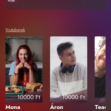
miatt."
Youtuberek
10000 Ft
10000 Ft
1
Mona
Áron
Teach