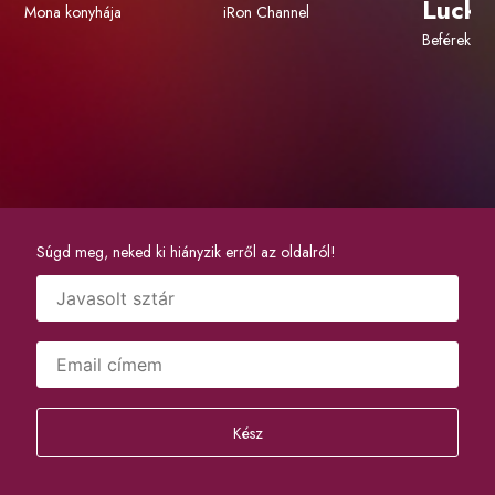
Lucky
Mona konyhája
iRon Channel
Beférek a 
Súgd meg, neked ki hiányzik erről az oldalról!
Kész