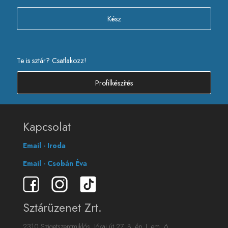
Kész
Te is sztár? Csatlakozz!
Profilkészítés
Kapcsolat
Email - Iroda
Email - Csobán Éva
Sztárüzenet Zrt.
2310 Szigetszentmiklós, Jókai út 27. B. ép. I. em. 6.