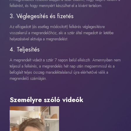
felkérést, és hogy mennyiért készülhet el a kívánt tartalom.
3. Véglegesítés és fizetés
Az elfogadott (és esetleg módosított) felkérés véglegesítésre
visszakerül a megrendelőhöz, aki a sztár által megadott ár letétbe
helyezésével aktivája a megrendelést.
4. Teljesítés
A megrendelt videót a sztár 7 napon belül elkészíti. Amennyiben nem
teljesül a felkérés, a megrendelés hét nap után megsemmisül és a
befoglalt teljes összeg maradéktalalanul újra elérhetővé válik a
megrendelő számláján.
Személyre szóló videók