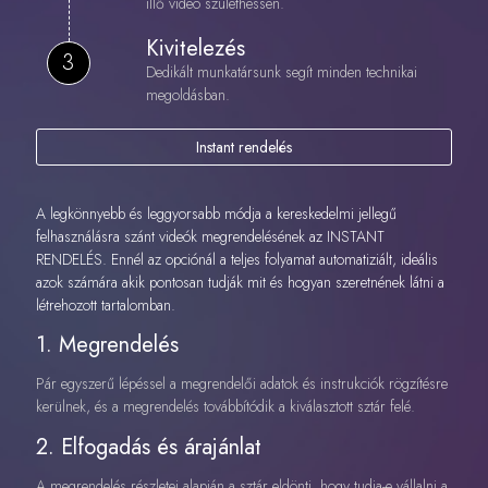
illő videó születhessen.
Kivitelezés
3
Dedikált munkatársunk segít minden technikai
megoldásban.
Instant rendelés
A legkönnyebb és leggyorsabb módja a kereskedelmi jellegű
felhasználásra szánt videók megrendelésének az INSTANT
RENDELÉS. Ennél az opciónál a teljes folyamat automatiziált, ideális
azok számára akik pontosan tudják mit és hogyan szeretnének látni a
létrehozott tartalomban.
1. Megrendelés
Pár egyszerű lépéssel a megrendelői adatok és instrukciók rögzítésre
kerülnek, és a megrendelés továbbítódik a kiválasztott sztár felé.
2. Elfogadás és árajánlat
A megrendelés részletei alapján a sztár eldönti, hogy tudja-e vállalni a