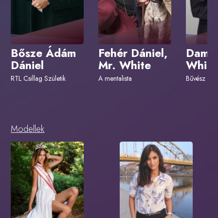
Bősze Ádám
Fehér Dániel,
Dami
Dániel
Mr. White
White
RTL Csillag Születik
A mentalista
Bűvész Szí
Modellek