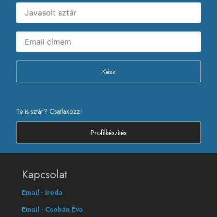
Kész
Te is sztár? Csatlakozz!
Profilkészítés
Kapcsolat
Email - Iroda
Email - Csobán Éva