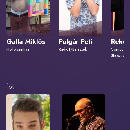
Galla Miklós
Polgár Peti
Rekop
Holló színház
Rádió1/Balázsék
Comedy Ce
Showder K
Írók