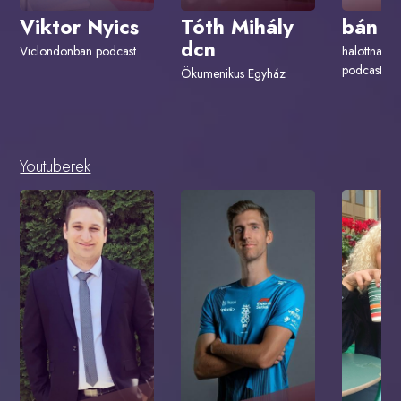
Viktor Nyics
Tóth Mihály
bán a
dcn
Viclondonban podcast
halottnak 
podcast
Ökumenikus Egyház
Youtuberek