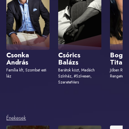
Csonka
Csórics
Bogdá
András
Balázs
Titani
Família kft, Szombat esti
Barátok közt, Madách
Jóban Ross
láz
Színház, #Szívesen,
Rengeteg s
SzeretetVers
Énekesek