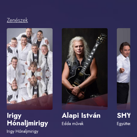
Zenészek
Irigy
Alapi István
SHYG
Hónaljmirigy
Edda művek
Együttes
Irigy Hónaljmirigy