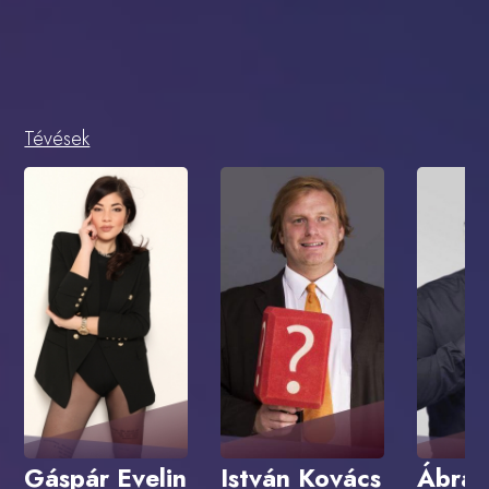
Tévések
Gáspár Evelin
István Kovács
Ábra