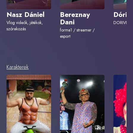
Nasz Dániel
Bereznay
Dóri 
Dani
Vlog videók, játékok,
DORIVEG
szórakozás
forma1 / streamer /
esport
Karakterek