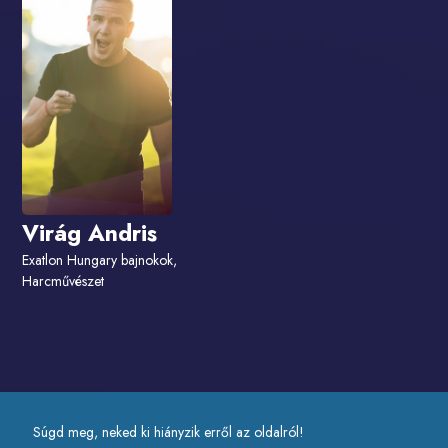
Virág Andris
Exatlon Hungary bajnokok,
Harcművészet
Súgd meg, neked ki hiányzik erről az oldalról!