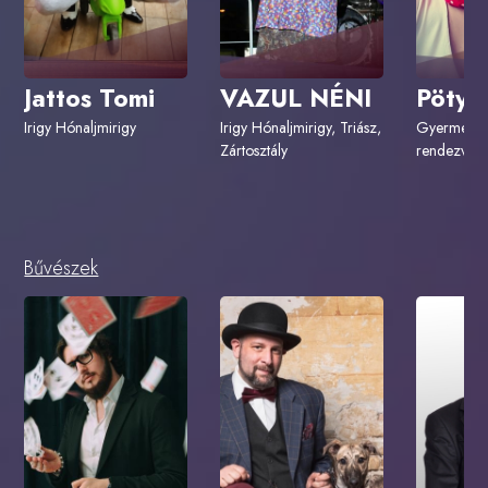
Jattos Tomi
VAZUL NÉNI
Pötyi
Irigy Hónaljmirigy
Irigy Hónaljmirigy, Triász,
Gyermekmű
Zártosztály
rendezvén
Bűvészek