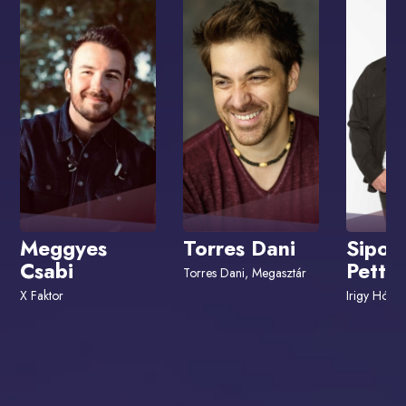
Meggyes
Torres Dani
Sipos
Csabi
Petty
Torres Dani, Megasztár
X Faktor
Irigy Hónal