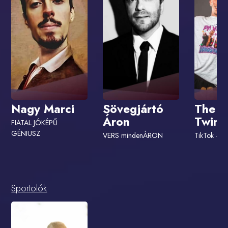
Nagy Marci
Sövegjártó
The V
Áron
Twins
FIATAL JÓKÉPŰ
GÉNIUSZ
VERS mindenÁRON
TikTok - @
Sportolók