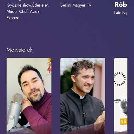
Róber
Győzike show,Édes élet,
Berlini Magyar Tv
Master Chef, Ázsia
Late Night 
Express
Motivátorok