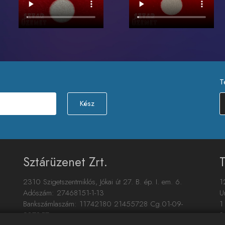
T
Kész
Sztárüzenet Zrt.
T
2310 Szigetszentmiklós, Jókai út 27. B. ép. I. em. 6.
1
Adószám: 27468151-1-13
U
Bankszámlaszám: 11742180 21455728 Cg.01-09-
1
937357
S