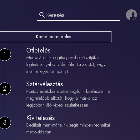
search
Komplex rendelés
Ötletelés
1
Munkatársunk segítségével elkészítjük a
leghatékonyabb reklámfilm tervezetét, vagy
akár a teljes kampányt.
Sztárválasztás
2
Pontos adatokra építve segítünk kiválasztani a
megfelelőbb alkotót, hogy a márkához
legjobban illő videó születhessen.
Kivitelezés
3
Dedikált munkatársunk segít minden technikai
megoldásban.