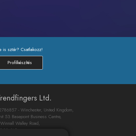
e is sztár? Csatlakozz!
Profilkészítés
rendfingers Ltd.
2786857 - Winchester, United Kingdom,
nit 53 Basepoint Business Centre,
 Winnall Walley Road,
O23 0LD