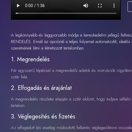
A legkönnyebb és leggyorsabb módja a kereskedelmi jellegű felha
RENDELÉS. Ennél az opciónál a teljes folyamat automatiziált, ideáli
szeretnének látni a létrehozott tartalomban.
1. Megrendelés
Pár egyszerű lépéssel a megrendelői adatok és instrukciók rögzítésre
sztár felé.
2. Elfogadás és árajánlat
A megrendelés részletei alapján a sztár eldönti, hogy tudja-e vállalni
tartalom.
3. Véglegesítés és fizetés
Az elfogadott (és esetleg módosított) felkérés véglegesítésre visszak