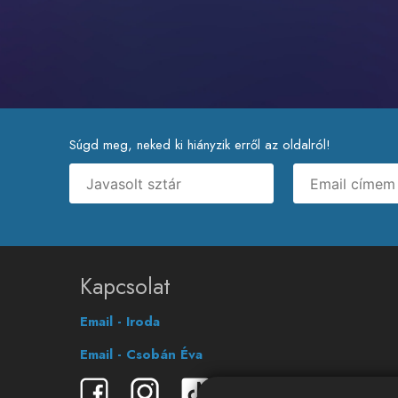
Súgd meg, neked ki hiányzik erről az oldalról!
Kapcsolat
Email - Iroda
Email - Csobán Éva