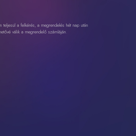
 teljesül a felkérés, a megrendelés hét nap után
rhetővé válik a megrendelő számláján.