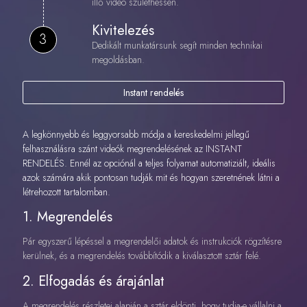
illő videó születhessen.
Kivitelezés
3
Dedikált munkatársunk segít minden technikai
megoldásban.
Instant rendelés
A legkönnyebb és leggyorsabb módja a kereskedelmi jellegű
felhasználásra szánt videók megrendelésének az INSTANT
RENDELÉS. Ennél az opciónál a teljes folyamat automatiziált, ideális
azok számára akik pontosan tudják mit és hogyan szeretnének látni a
létrehozott tartalomban.
1. Megrendelés
Pár egyszerű lépéssel a megrendelői adatok és instrukciók rögzítésre
kerülnek, és a megrendelés továbbítódik a kiválasztott sztár felé.
2. Elfogadás és árajánlat
A megrendelés részletei alapján a sztár eldönti, hogy tudja-e vállalni a