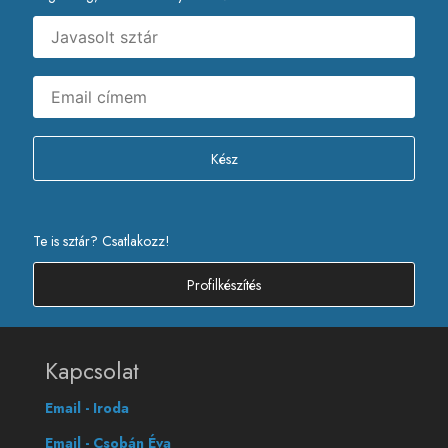
Kész
Te is sztár? Csatlakozz!
Profilkészítés
Kapcsolat
Email - Iroda
Email - Csobán Éva