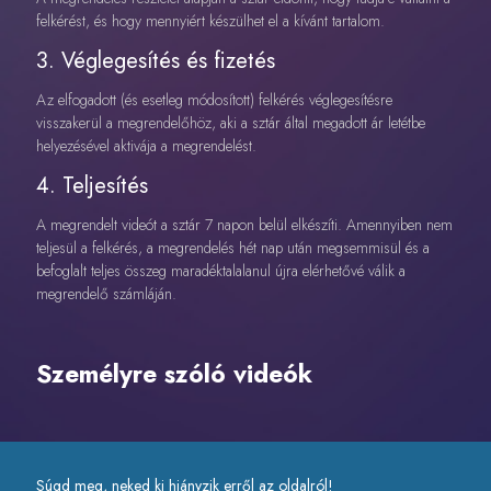
felkérést, és hogy mennyiért készülhet el a kívánt tartalom.
3. Véglegesítés és fizetés
Az elfogadott (és esetleg módosított) felkérés véglegesítésre
visszakerül a megrendelőhöz, aki a sztár által megadott ár letétbe
helyezésével aktivája a megrendelést.
4. Teljesítés
A megrendelt videót a sztár 7 napon belül elkészíti. Amennyiben nem
teljesül a felkérés, a megrendelés hét nap után megsemmisül és a
befoglalt teljes összeg maradéktalalanul újra elérhetővé válik a
megrendelő számláján.
Személyre szóló videók
Súgd meg, neked ki hiányzik erről az oldalról!