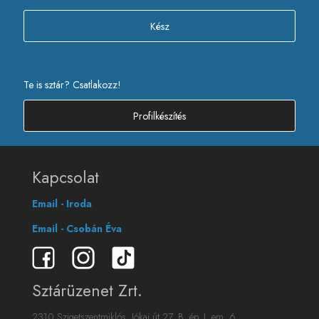
Kész
Te is sztár? Csatlakozz!
Profilkészítés
Kapcsolat
Email - Iroda
Email - Csobán Éva
Sztárüzenet Zrt.
2310 Szigetszentmiklós, Jókai út 27. B. ép. I. em. 6.