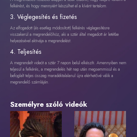
felkérést, és hogy mennyiért készülhet el a kívánt tartalom.
3. Véglegesítés és fizetés
Az elfogadott (és esetleg módosított) felkérés véglegesítésre
visszakerül a megrendelőhöz, aki a sztár által megadott ár letétbe
helyezésével aktivája a megrendelést.
4. Teljesítés
A megrendelt videót a sztár 7 napon belül elkészíti. Amennyiben nem
teljesül a felkérés, a megrendelés hét nap után megsemmisül és a
befoglalt teljes összeg maradéktalalanul újra elérhetővé válik a
megrendelő számláján.
Személyre szóló videók