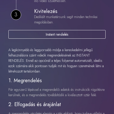
illő videó születhessen.
Kivitelezés
3
Dedikált munkatársunk segít minden technikai
megoldásban.
Instant rendelés
A legkönnyebb és leggyorsabb módja a kereskedelmi jellegű
felhasználásra szánt videók megrendelésének az INSTANT
RENDELÉS. Ennél az opciónál a teljes folyamat automatiziált, ideális
azok számára akik pontosan tudják mit és hogyan szeretnének látni a
létrehozott tartalomban.
1. Megrendelés
Pár egyszerű lépéssel a megrendelői adatok és instrukciók rögzítésre
kerülnek, és a megrendelés továbbítódik a kiválasztott sztár felé.
2. Elfogadás és árajánlat
A megrendelés részletei alapján a sztár eldönti, hogy tudja-e vállalni a