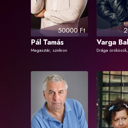
50000 Ft
2
Pál Tamás
Varga Ba
Megasztár, szinkron
Drága örökösök,