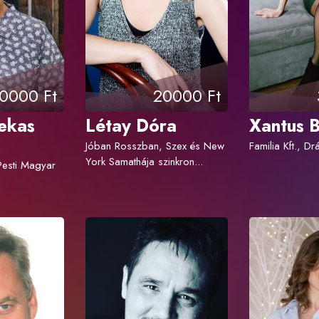
0000 Ft
20000 Ft
ekas
Létay Dóra
Xantus 
Jóban Rosszban, Szex és New
Familia Kft., 
York Samathája szinkron...
 Pesti Magyar