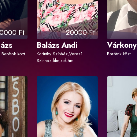
0000 Ft
20000 Ft
lázs
Balázs Andi
Várkony
 Barátok közt
Karinthy Színház,Veres1
Barátok közt
Színház,film,reklám