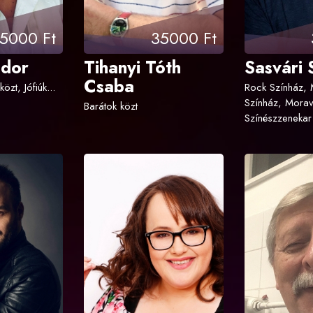
5000 Ft
35000 Ft
ndor
Tihanyi Tóth
Sasvári
Csaba
özt, Jófiúk...
Rock Színház,
Színház, Morav
Barátok közt
Színészzenekar