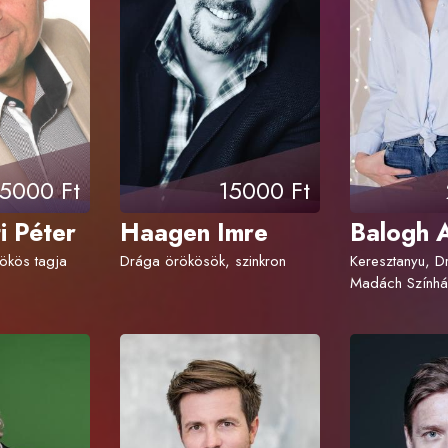
5000 Ft
15000 Ft
i Péter
Haagen Imre
Balogh 
rökös tagja
Drága örökösök, szinkron
Keresztanyu, D
Madách Színhá