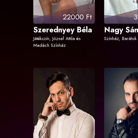
22000 Ft
3
Szerednyey Béla
Nagy Sá
Játékszín, József Attila és
Színház, Barátok k
Madách Színház