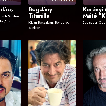
alázs
Bogdányi
Kerényi 
Titanilla
Máté "K
dách Színház,
tetVers
Jóban Rosszban, Rengeteg
Budapesti Oper
szinkron