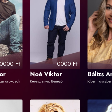
0000 Ft
10000 Ft
tor
Noé Viktor
Bálizs A
ága örökösök
Keresztanyu, Benéző
Jóban rosszba