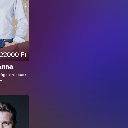
22000 Ft
Anna
rága örökösök,
z