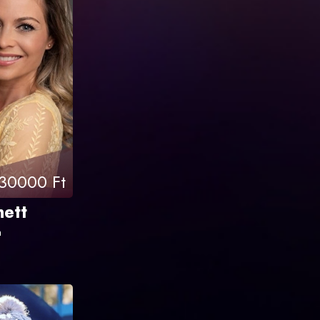
30000 Ft
nett
n