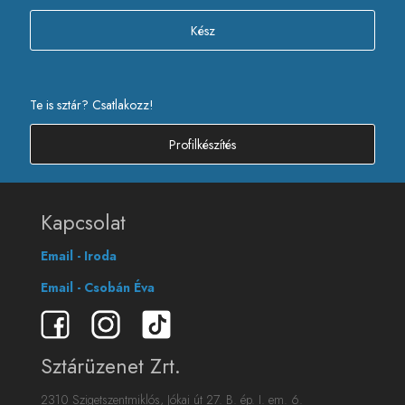
Kész
Te is sztár? Csatlakozz!
Profilkészítés
Kapcsolat
Email - Iroda
Email - Csobán Éva
Sztárüzenet Zrt.
2310 Szigetszentmiklós, Jókai út 27. B. ép. I. em. 6.