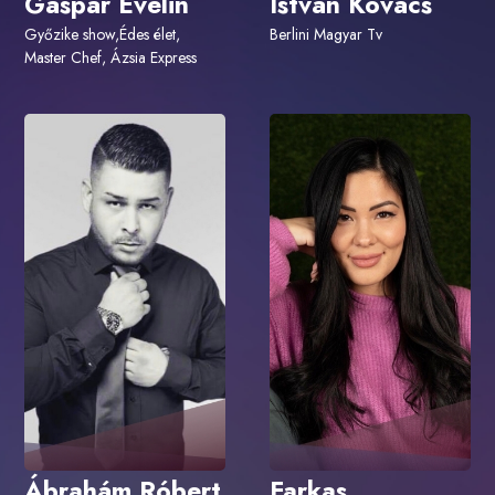
Gáspár Evelin
István Kovács
Győzike show,Édes élet,
Berlini Magyar Tv
Master Chef, Ázsia Express
Ábrahám Róbert
Farkas